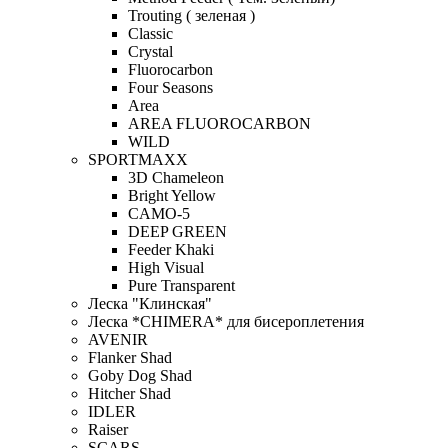
Trouting ( зеленая )
Classic
Crystal
Fluorocarbon
Four Seasons
Area
AREA FLUOROCARBON
WILD
SPORTMAXX
3D Chameleon
Bright Yellow
CAMO-5
DEEP GREEN
Feeder Khaki
High Visual
Pure Transparent
Леска "Клинская"
Леска *CHIMERA* для бисероплетения
AVENIR
Flanker Shad
Goby Dog Shad
Hitcher Shad
IDLER
Raiser
SCARS