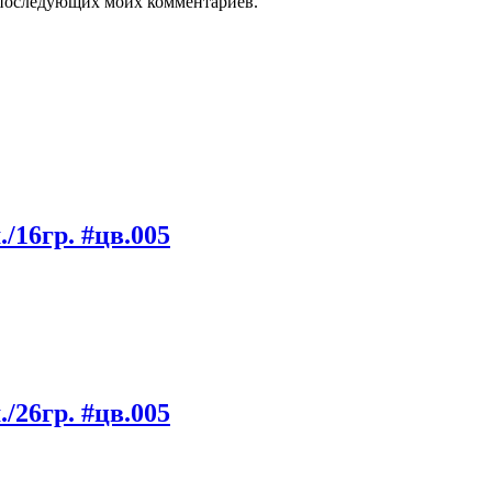
ля последующих моих комментариев.
/16гр. #цв.005
/26гр. #цв.005