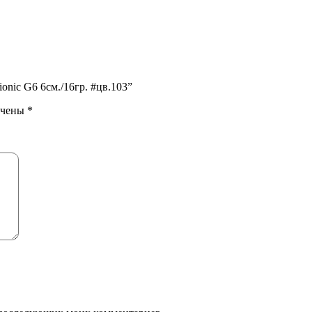
nic G6 6см./16гр. #цв.103”
ечены
*