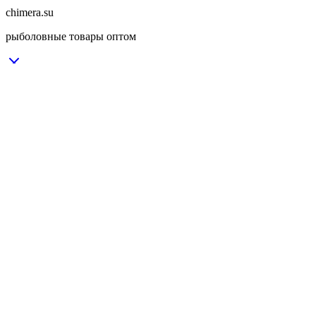
chimera.su
рыболовные товары оптом
Рыболовная леска оптом SPORTMAXX
Доставка и Оплата
VK
WA
Avito
OK
TG
CHIMERA 1997 - 2025
Подробнее
chimera.su